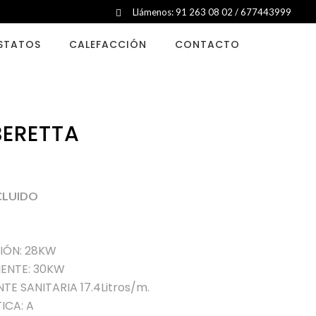
Llámenos: 91 263 08 02 / 677443999
STATOS
CALEFACCIÓN
CONTACTO
BERETTA
NCLUIDO
IÓN: 28KW
IENTE: 30KW
E SANITARIA 17.4Litros/m.
ICA: A