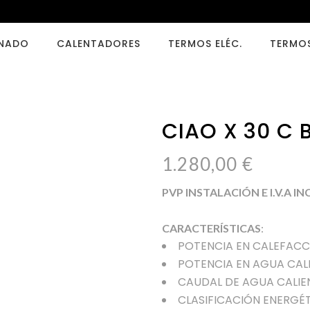
ONADO
CALENTADORES
TERMOS ELÉC.
TERMO
CIAO X 30 C 
1.280,00
€
PVP INSTALACIÓN E I.V.A I
CARACTERÍSTICAS
:
POTENCIA EN CALEFACC
POTENCIA EN AGUA CAL
CAUDAL DE AGUA CALIENT
CLASIFICACIÓN ENERGÉT