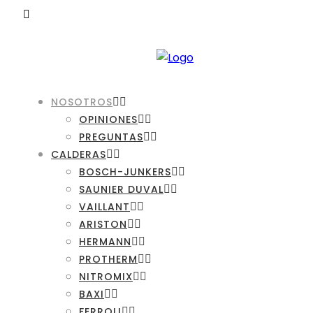
NOSOTROS
OPINIONES
PREGUNTAS
CALDERAS
BOSCH-JUNKERS
SAUNIER DUVAL
VAILLANT
ARISTON
HERMANN
PROTHERM
NITROMIX
BAXI
FERROLI