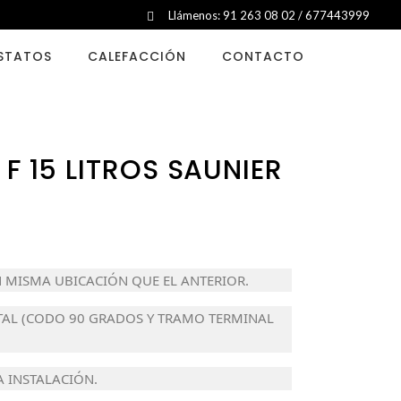
Llámenos: 91 263 08 02 / 677443999
STATOS
CALEFACCIÓN
CONTACTO
F 15 LITROS SAUNIER
 MISMA UBICACIÓN QUE EL ANTERIOR.
TAL (CODO 90 GRADOS Y TRAMO TERMINAL
A INSTALACIÓN.