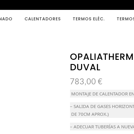
ONADO
CALENTADORES
TERMOS ELÉC.
TERMO
OPALIATHERM 
DUVAL
783,00
€
MONTAJE DE CALENTADOR EN
– SALIDA DE GASES HORIZON
DE 70CM APROX.)
– ADECUAR TUBERÍAS A NUEV