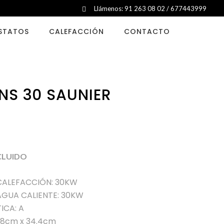
Llámenos: 91 263 08 02 / 677443999
STATOS
CALEFACCIÓN
CONTACTO
NS 30 SAUNIER
NCLUIDO
CALEFACCIÓN: 30KW
AGUA CALIENTE: 30KW
ICA: A
.8cm x 34.4cm