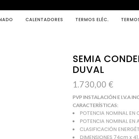
ONADO
CALENTADORES
TERMOS ELÉC.
TERMO
SEMIA CONDE
DUVAL
1.730,00
€
PVP INSTALACIÓN E I.V.A I
CARACTERÍSTICAS
:
POTENCIA NOMINAL EN 
POTENCIA NOMINAL EN 
CLASIFICACIÓN ENERGÉT
DIMENSIONES 74cm x 41