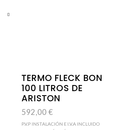
TERMO FLECK BON
100 LITROS DE
ARISTON
592,00
€
P.V.P INSTALACIÓN E I.V.A INCLUIDO