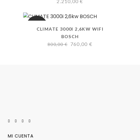
2.210,00
€
OFERTA
CLIMATE 3000I 2,6KW WIFI
BOSCH
El
El
760,00
€
800,00
€
precio
precio
original
actual
era:
es:
800,00 €.
760,00 €.
MI CUENTA