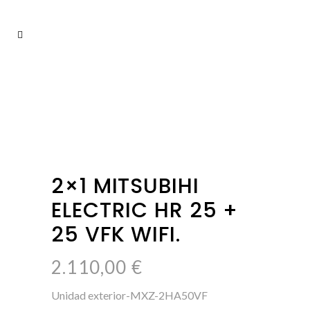
2×1 MITSUBIHI
ELECTRIC HR 25 +
25 VFK WIFI.
2.110,00
€
Unidad exterior-MXZ-2HA50VF