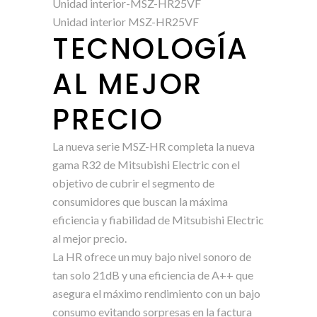
Unidad interior-MSZ-HR25VF
Unidad interior MSZ-HR25VF
TECNOLOGÍA
AL MEJOR
PRECIO
La nueva serie MSZ-­HR completa la nueva
gama R32 de Mitsubishi Electric con el
objetivo de cubrir el segmento de
consumidores que buscan la máxima
eficiencia y fiabilidad de Mitsubishi Electric
al mejor precio.
La HR ofrece un muy bajo nivel sonoro de
tan solo 21dB y una eficiencia de A++ que
asegura el máximo rendimiento con un bajo
consumo evitando sorpresas en la factura