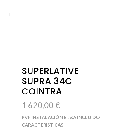
SUPERLATIVE
SUPRA 34C
COINTRA
1.620,00
€
PVP INSTALACIÓN E I.V.A INCLUIDO
CARACTERÍSTICAS
: